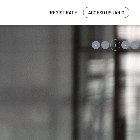
O
REGÍSTRATE
ACCESO USUARIO
«
‹
1
›
»